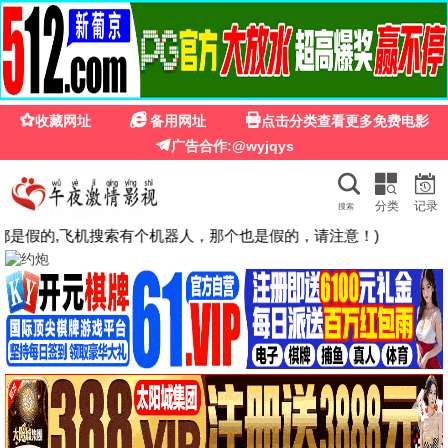
🍉
☰
粉红影院