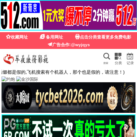
🍉
☰
粉红影院